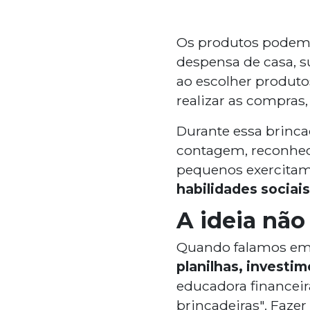
Os produtos podem s
despensa de casa, s
ao escolher produtos
realizar as compras,
Durante essa brinca
contagem, reconhec
pequenos exercitam
habilidades sociais
A ideia não 
Quando falamos em 
planilhas, investi
educadora financeir
brincadeiras". Faze