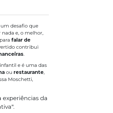
 um desafio que
r nada e, o melhor,
 para
falar de
vertido contribui
nanceiras
.
infantil e é uma das
ha
ou
restaurante
,
ssa Moschetti,
a experiências da
tiva".