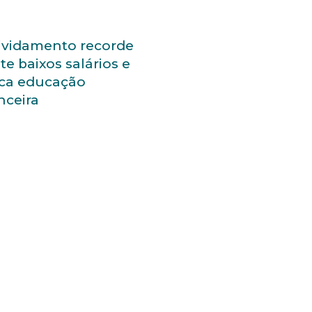
ividamento recorde
ete baixos salários e
ca educação
nceira