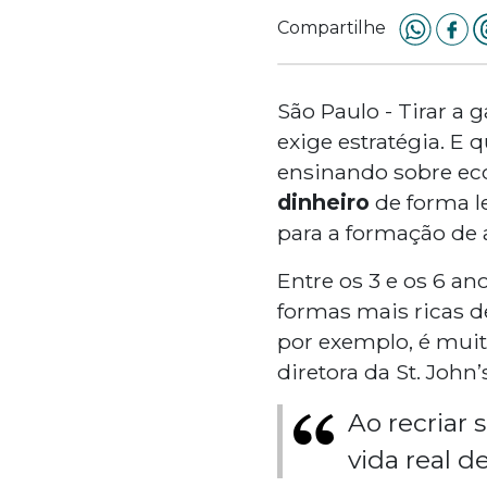
Compartilhe
São Paulo - Tirar a 
exige estratégia. E 
ensinando sobre ec
dinheiro
de forma le
para a formação de
Entre os 3 e os 6 an
formas mais ricas 
por exemplo, é muit
diretora da St. John’
Ao recriar 
vida real d