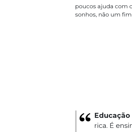
poucos ajuda com q
sonhos, não um fi
Educação 
rica. É en