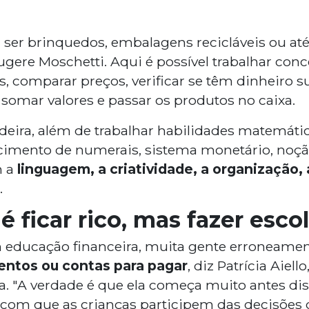
er brinquedos, embalagens recicláveis ou até
ugere Moschetti. Aqui é possível trabalhar con
, comparar preços, verificar se têm dinheiro su
 somar valores e passar os produtos no caixa.
deira, além de trabalhar habilidades matemáti
imento de numerais, sistema monetário, noçã
 a
linguagem, a criatividade, a organização,
.
é ficar rico, mas fazer esco
educação financeira, muita gente erroneame
mentos ou contas para pagar
, diz Patrícia Aiell
a. "A verdade é que ela começa muito antes dis
r com que as crianças participem das decisões 