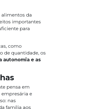
 alimentos da
ceitos importantes
ficiente para
cas, como
o de quantidade, os
 a autonomia e as
lhas
nte pensa em
o, empresária e
so: nas
da família aos