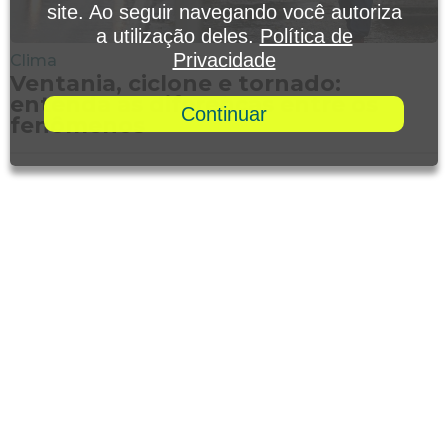
site. Ao seguir navegando você autoriza
a utilização deles.
Política de
Privacidade
Clima
Ventania, ciclone e tornado:
entenda as diferenças entre os
Continuar
fenômenos