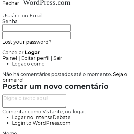
Turnê
Xuxa rebate crítica de Mara
Maravilha sobre show: 'Quer carona
na nave'
Indústria
Produção de veículos sobe
5,9% em julho, maior volume
mensal desde 2019
Imunização
SP confirma mais 7 novos
casos de sarampo e
recomenda reforço da