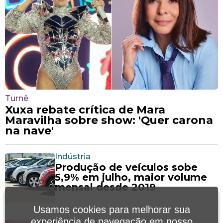
Rede de saúde mental do SUS
ganha novos centros; veja
cidades e como acessar
Ciclone
SP, RJ e Sul enfrentam chuva e
ventania de até 100 km/h; veja
previsão
Usamos cookies para melhorar sua
experiência de navegação em nosso