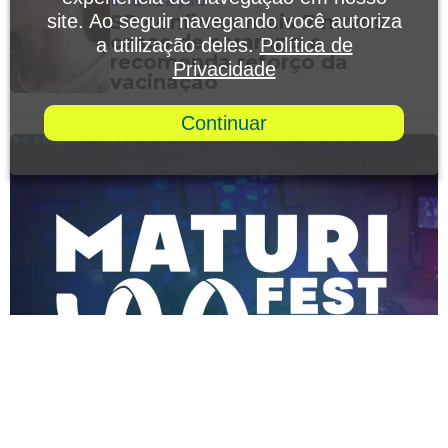
site. Ao seguir navegando você autoriza
a utilização deles.
Política de
Privacidade
Clima
Ventania, ciclone e tornado:
entenda as diferenças entre os
Continuar
fenômenos