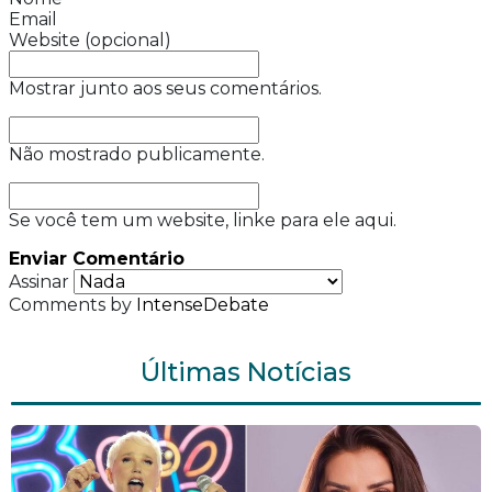
vacinação
Carreira 50+
MaturiFest 2026 debate
longevidade, IA e mercado de
trabalho 50+
Saúde Mental