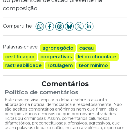
do percentual de cacau presente na
composição.
Compartilhe
Palavras-chave
agronegócio
cacau
certificação
cooperativas
lei do chocolate
rastreabilidade
rotulagem
teor mínimo
Comentários
Política de comentários
Este espaço visa ampliar o debate sobre o assunto
abordado na notícia, democrática e respeitosamente. Não
são aceitos comentários anônimos nem que firam leis e
princípios éticos e morais ou que promovam atividades
ilícitas ou criminosas. Assim, comentários caluniosos,
difamatórios, preconceituosos, ofensivos, agressivos, que
usam palavras de baixo calão, incitam a violência, exprimam