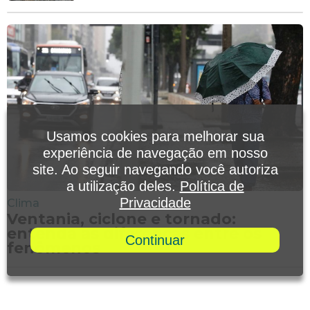
Usamos cookies para melhorar sua
experiência de navegação em nosso
site. Ao seguir navegando você autoriza
a utilização deles.
Política de
Privacidade
Clima
Ventania, ciclone e tornado:
entenda as diferenças entre os
Continuar
fenômenos