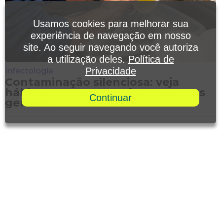
Usamos cookies para melhorar sua
experiência de navegação em nosso
site. Ao seguir navegando você autoriza
a utilização deles.
Política de
Privacidade
Infectologia
Contaminação silenciosa: veja
hábitos comuns que favorecem os
Continuar
germes