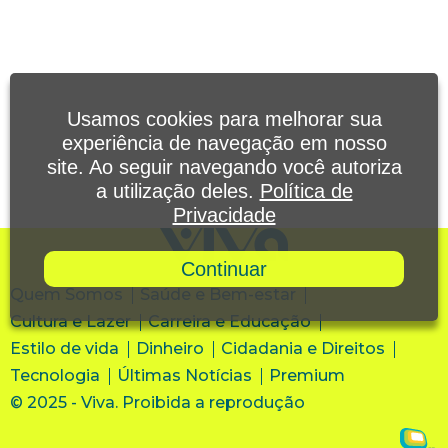
Usamos cookies para melhorar sua
experiência de navegação em nosso
site. Ao seguir navegando você autoriza
a utilização deles.
Política de
Privacidade
Continuar
Quem Somos
Saúde e Bem-estar
Cultura e Lazer
Carreira e Educação
Estilo de vida
Dinheiro
Cidadania e Direitos
Tecnologia
Últimas Notícias
Premium
© 2025 - Viva. Proibida a reprodução