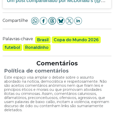
Um post compartilhado por McDonald’s (@mcdonalds)
Compartilhe
Palavras-chave
Brasil
Copa do Mundo 2026
futebol
Ronaldinho
Comentários
Política de comentários
Este espaço visa ampliar o debate sobre o assunto
abordado na notícia, democrática e respeitosamente. Não
são aceitos comentários anônimos nem que firam leis e
princípios éticos e morais ou que promovam atividades
ilícitas ou criminosas. Assim, comentários caluniosos,
difamatórios, preconceituosos, ofensivos, agressivos, que
usam palavras de baixo calão, incitam a violência, exprimam
discurso de ódio ou contenham links são sumariamente
deletados.