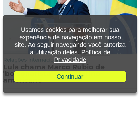
Usamos cookies para melhorar sua
experiência de navegação em nosso
site. Ao seguir navegando você autoriza
a utilização deles.
Política de
Privacidade
Relações Internacionais
Lula chama Marco Rubio de
'bolsonarista' e 'anti latino-
Continuar
americano'