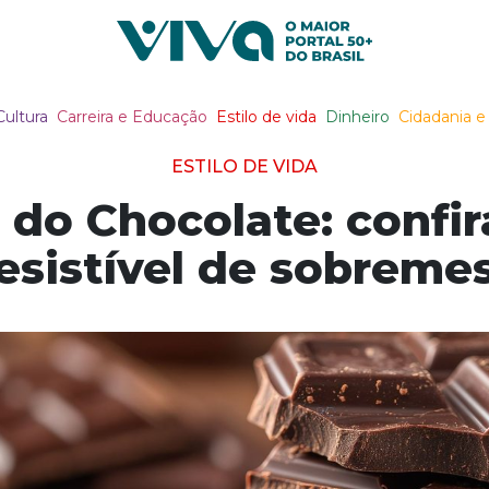
Viva Notícias
Cultura
Carreira e Educação
Estilo de vida
Dinheiro
Cidadania e 
ESTILO DE VIDA
 do Chocolate: confir
resistível de sobreme