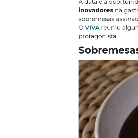
A data é a oportunid
inovadores
na gast
sobremesas assinada
O
VIVA
reuniu algum
protagonista.
Sobremesas