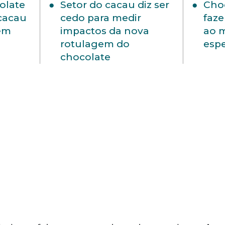
olate
Setor do cacau diz ser
Cho
 cacau
cedo para medir
faze
zem
impactos da nova
ao 
rotulagem do
espe
chocolate