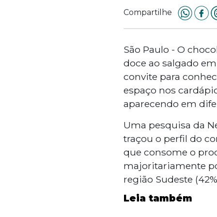
Compartilhe
São Paulo - O chocol
doce ao salgado em 
convite para conhece
espaço nos cardápios
aparecendo em difer
Uma pesquisa da Nex
traçou o perfil do c
que consome o pro
majoritariamente po
região Sudeste (42%
Leia também