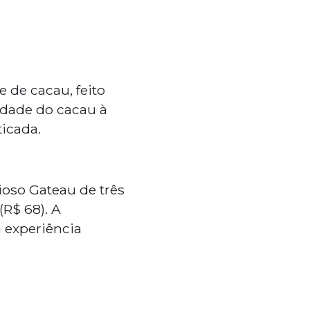
 de cacau, feito
idade do cacau à
ticada.
ioso Gateau de três
(R$ 68). A
 experiência