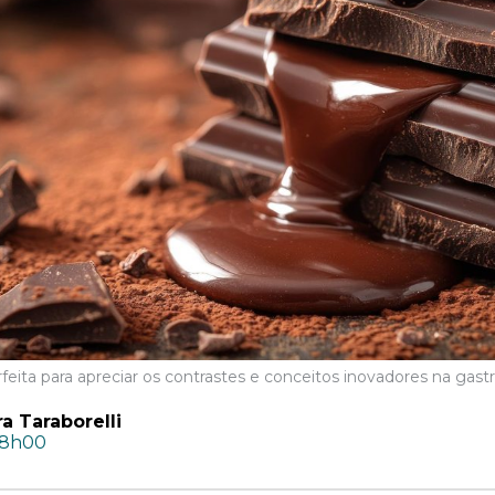
feita para apreciar os contrastes e conceitos inovadores na gas
a Taraborelli
08h00