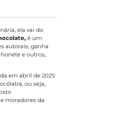
ária, ela vai do
hocolate,
é um
es autorais, ganha
chonete e outros,
da em abril de 2025
cólatra, ou seja,
osto
) e moradores da