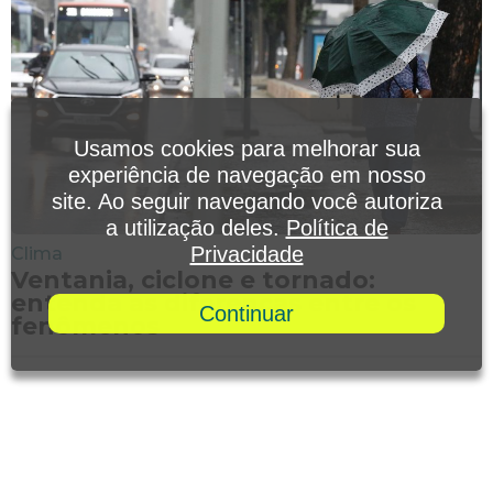
Usamos cookies para melhorar sua
experiência de navegação em nosso
site. Ao seguir navegando você autoriza
a utilização deles.
Política de
Privacidade
Clima
Ventania, ciclone e tornado:
entenda as diferenças entre os
Continuar
fenômenos