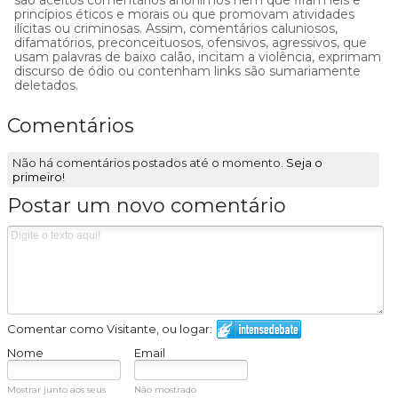
são aceitos comentários anônimos nem que firam leis e
princípios éticos e morais ou que promovam atividades
ilícitas ou criminosas. Assim, comentários caluniosos,
difamatórios, preconceituosos, ofensivos, agressivos, que
usam palavras de baixo calão, incitam a violência, exprimam
discurso de ódio ou contenham links são sumariamente
deletados.
Comentários
Não há comentários postados até o momento.
Seja o
primeiro!
Postar um novo comentário
Comentar como Visitante, ou logar:
Nome
Email
Mostrar junto aos seus
Não mostrado