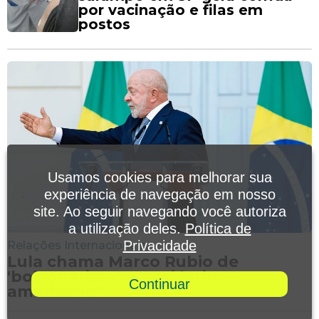
por vacinação e filas em
postos
Usamos cookies para melhorar sua
experiência de navegação em nosso
site. Ao seguir navegando você autoriza
a utilização deles.
Política de
Privacidade
Relações Internacionais
Lula chama Marco Rubio de
'bolsonarista' e 'anti latino-
Continuar
americano'