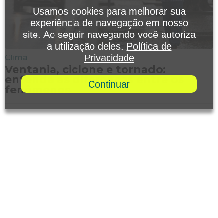
Usamos cookies para melhorar sua
experiência de navegação em nosso
site. Ao seguir navegando você autoriza
a utilização deles.
Política de
Privacidade
Clima
Ventania, ciclone e tornado:
entenda as diferenças entre os
Continuar
fenômenos