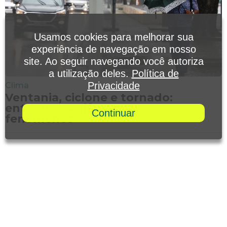
Usamos cookies para melhorar sua
experiência de navegação em nosso
site. Ao seguir navegando você autoriza
a utilização deles.
Política de
Privacidade
Clima
Ventania, ciclone e tornado:
entenda as diferenças entre os
Continuar
fenômenos