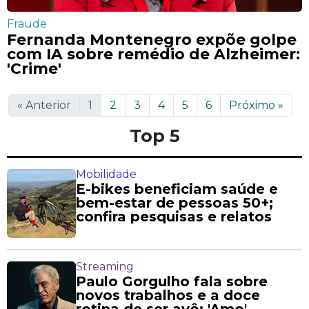
Fraude
Fernanda Montenegro expõe golpe
com IA sobre remédio de Alzheimer:
'Crime'
«
Anterior
1
2
3
4
5
6
Próximo
»
Top 5
Mobilidade
E-bikes beneficiam saúde e
bem-estar de pessoas 50+;
confira pesquisas e relatos
Streaming
Paulo Gorgulho fala sobre
novos trabalhos e a doce
rotina de ser avô: 'Amo'