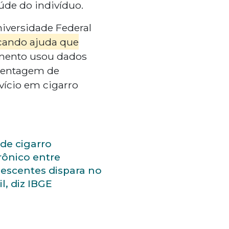
úde do indivíduo.
iversidade Federal
cando ajuda que
mento usou dados
centagem de
ício em cigarro
de cigarro
rônico entre
escentes dispara no
il, diz IBGE