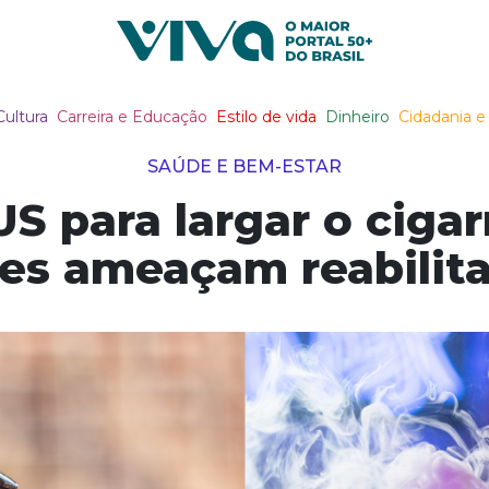
Viva Notícias
Cultura
Carreira e Educação
Estilo de vida
Dinheiro
Cidadania e 
SAÚDE E BEM-ESTAR
S para largar o ciga
es ameaçam reabilit