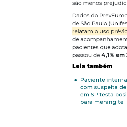
são menos prejudici
Dados do PrevFumo,
de São Paulo (Unife
relatam o uso prévi
de acompanhamentos
pacientes que adota
passou de
4,1% em 
Leia também
Paciente intern
com suspeita de
em SP testa posi
para meningite