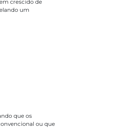
tem crescido de
elando um
ando que os
 convencional ou que