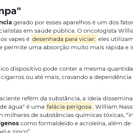
mpa"
ncia
gerado por esses aparelhos é um dos fato
alistas em saúde pública. O oncologista Will
os vapes é
desenhada para viciar:
eles utilizam
 permite uma absorção muito mais rápida e i
ico dispositivo pode conter a mesma quantida
cigarros ou até mais, cravando a dependência
ciente refém da substância, a ideia dissemina
r de água" é uma
falácia perigosa
. William Nass
m milhares de substâncias químicas tóxicas, “i
ígenos
como formaldeído e acroleína, além de
l e zinco”.