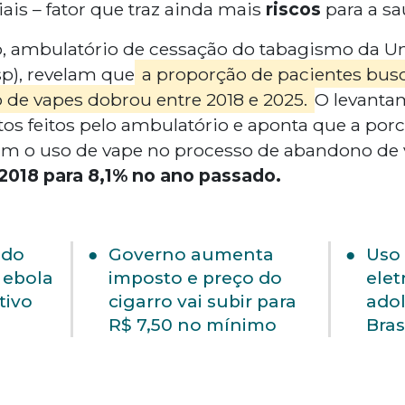
ais – fator que traz ainda mais
riscos
para a sa
 ambulatório de cessação do tabagismo da Un
sp), revelam que
a proporção de pacientes bus
o de vapes dobrou entre 2018 e 2025.
O levanta
 feitos pelo ambulatório e aponta que a por
m o uso de vape no processo de abandono de v
2018 para 8,1% no ano passado.
ado
Governo aumenta
Uso 
 ebola
imposto e preço do
elet
tivo
cigarro vai subir para
adol
R$ 7,50 no mínimo
Bras