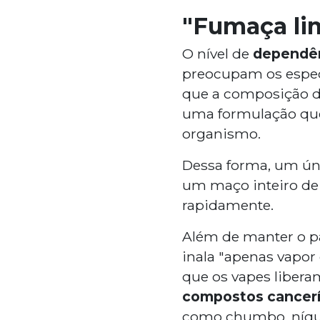
"Fumaça li
O nível de
dependê
preocupam os especi
que a composição d
uma formulação que
organismo.
Dessa forma, um ún
um maço inteiro de 
rapidamente.
Além de manter o pa
inala "apenas vapo
que os vapes libera
compostos cancer
como chumbo, níque