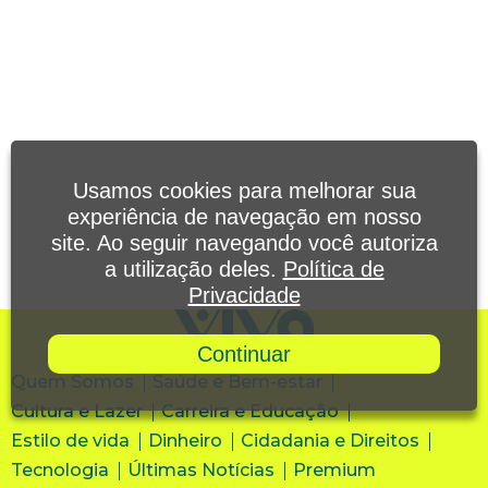
Usamos cookies para melhorar sua
experiência de navegação em nosso
site. Ao seguir navegando você autoriza
a utilização deles.
Política de
Privacidade
Continuar
Quem Somos
Saúde e Bem-estar
Cultura e Lazer
Carreira e Educação
Estilo de vida
Dinheiro
Cidadania e Direitos
Tecnologia
Últimas Notícias
Premium