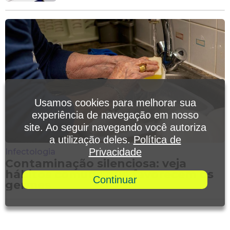
Usamos cookies para melhorar sua
experiência de navegação em nosso
site. Ao seguir navegando você autoriza
a utilização deles.
Política de
Privacidade
Infectologia
Contaminação silenciosa: veja
hábitos comuns que favorecem os
Continuar
germes