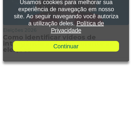
Usamos cookies para melhorar sua
experiência de navegação em nosso
site. Ao seguir navegando você autoriza
a utilização deles.
Política de
Privacidade
Eleições 2026
Como identificar vídeos de
inteligência artificial durante as
Continuar
eleições