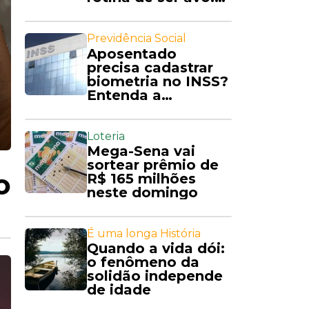
'Amo'
Previdência Social
Aposentado
precisa cadastrar
biometria no INSS?
Entenda a
exigência
Loteria
Mega-Sena vai
sortear prêmio de
o
R$ 165 milhões
neste domingo
É uma longa História
Quando a vida dói:
o fenômeno da
solidão independe
de idade