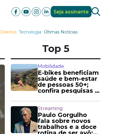
Seja assinante
Direitos
Tecnologia
Últimas Notícias
Top 5
Mobilidade
E-bikes beneficiam
saúde e bem-estar
de pessoas 50+;
confira pesquisas e
relatos
Streaming
Paulo Gorgulho
fala sobre novos
trabalhos e a doce
rotina de ser avô: