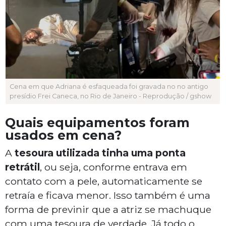
Cena em que Adriana é esfaqueada foi gravada no no antigo
presídio Frei Caneca, no Rio de Janeiro - Reprodução / gshow
Quais equipamentos foram
usados em cena?
A
tesoura utilizada tinha uma ponta
retrátil
, ou seja, conforme entrava em
contato com a pele, automaticamente se
retraía e ficava menor. Isso também é uma
forma de previnir que a atriz se machuque
com uma tesoura de verdade. Já todo o