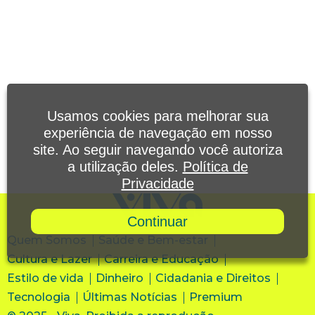
Usamos cookies para melhorar sua
experiência de navegação em nosso
site. Ao seguir navegando você autoriza
a utilização deles.
Política de
Privacidade
Continuar
Quem Somos
Saúde e Bem-estar
Cultura e Lazer
Carreira e Educação
Estilo de vida
Dinheiro
Cidadania e Direitos
Tecnologia
Últimas Notícias
Premium