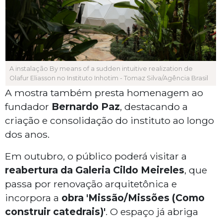
A instalação By means of a sudden intuitive realization de
Olafur Eliasson no Instituto Inhotim - Tomaz Silva/Agência Brasil
A mostra também presta homenagem ao
fundador
Bernardo Paz
, destacando a
criação e consolidação do instituto ao longo
dos anos.
Em outubro, o público poderá visitar a
reabertura da Galeria Cildo Meireles
, que
passa por renovação arquitetônica e
incorpora a
obra 'Missão/Missões (Como
construir catedrais)'
. O espaço já abriga