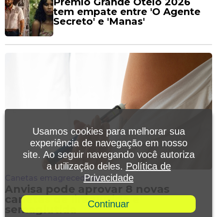
Prêmio Grande Otelo 2026
tem empate entre 'O Agente
Secreto' e 'Manas'
Usamos cookies para melhorar sua
experiência de navegação em nosso
site. Ao seguir navegando você autoriza
a utilização deles.
Política de
Privacidade
Canetas emagrecedoras
Anvisa pode aprovar 8 novas
canetas de liraglutida e
Continuar
semaglutida