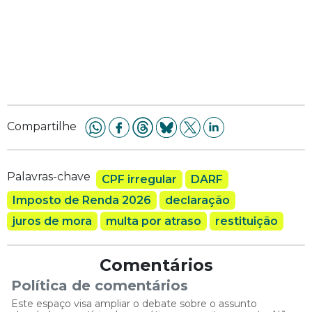
Compartilhe
Palavras-chave
CPF irregular
DARF
Imposto de Renda 2026
declaração
juros de mora
multa por atraso
restituição
Comentários
Política de comentários
Este espaço visa ampliar o debate sobre o assunto