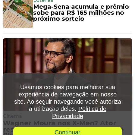
Loterias
Mega-Sena acumula e prêmio
sobe para R$ 165 milhões no
próximo sorteio
Usamos cookies para melhorar sua
experiência de navegação em nosso
site. Ao seguir navegando você autoriza
a utilização deles.
Política de
Privacidade
Cinema
Wagner Moura nos X-Men? Ator
responde rumores sobre papel no
Continuar