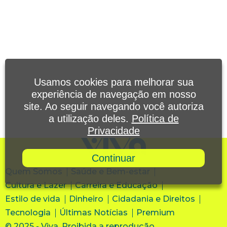
Usamos cookies para melhorar sua
experiência de navegação em nosso
site. Ao seguir navegando você autoriza
a utilização deles.
Política de
Privacidade
Continuar
Quem Somos
Saúde e Bem-estar
Cultura e Lazer
Carreira e Educação
Estilo de vida
Dinheiro
Cidadania e Direitos
Tecnologia
Últimas Notícias
Premium
© 2025 - Viva. Proibida a reprodução