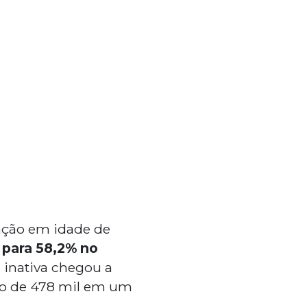
ação em idade de
o
para 58,2% no
 inativa chegou a
nto de 478 mil em um