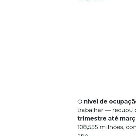
O
nível de ocupaçã
trabalhar — recuou
trimestre até març
108,555 milhões, co
ano.