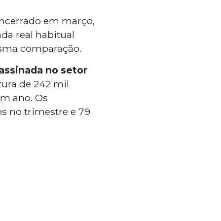
encerrado em março,
da real habitual
esma comparação.
assinada no setor
tura de 242 mil
um ano. Os
s no trimestre e 79