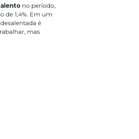
salento
no período,
ço de 1,4%. Em um
 desalentada é
trabalhar, mas