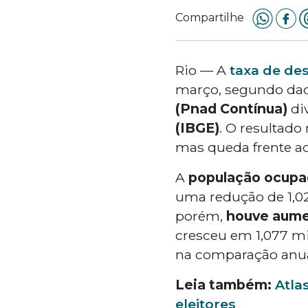
Compartilhe
Rio — A
taxa de de
março, segundo da
(Pnad Contínua)
di
(IBGE)
. O resultado
mas queda frente ao
A
população ocupa
uma redução de 1,02
porém,
houve aume
cresceu em 1,077 mi
na comparação anua
Leia também:
Atla
eleitores