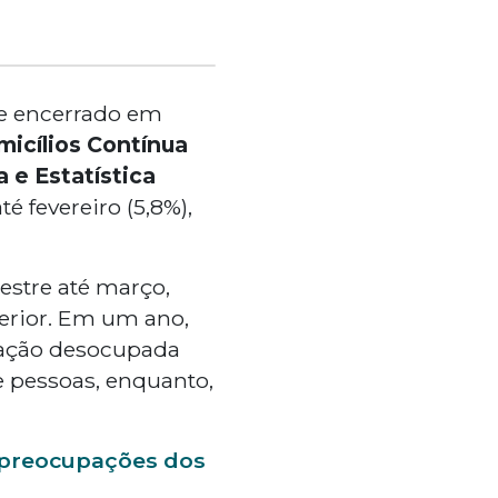
e encerrado em
icílios Contínua
a e Estatística
é fevereiro (5,8%),
estre até março,
erior. Em um ano,
lação desocupada
e pessoas, enquanto,
m preocupações dos