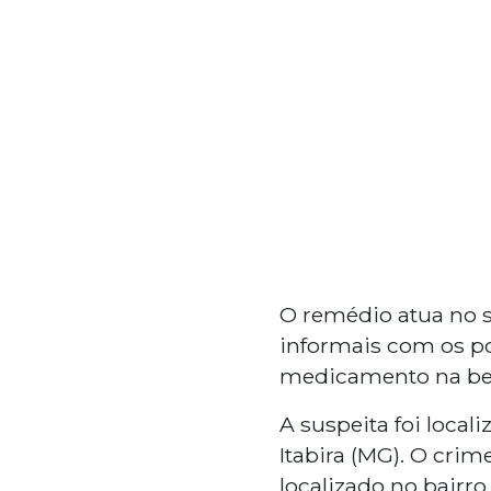
O remédio atua no 
informais com os pol
medicamento na beb
A suspeita foi local
Itabira (MG). O crim
localizado no bairro