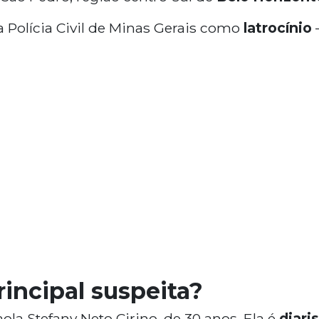
a Polícia Civil de Minas Gerais como
latrocínio
incipal suspeita?
ola Stefany Neto Cirino, de 30 anos. Ela é
diari