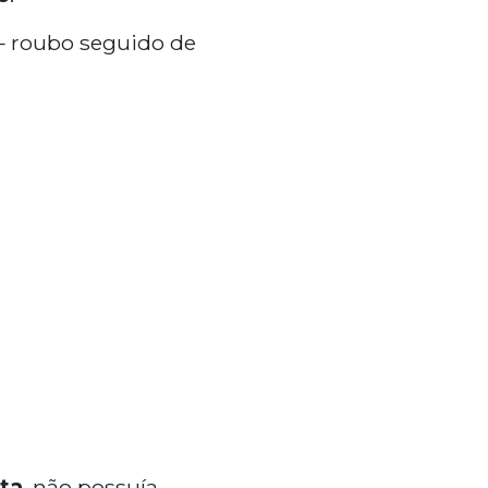
– roubo seguido de
sta
, não possuía