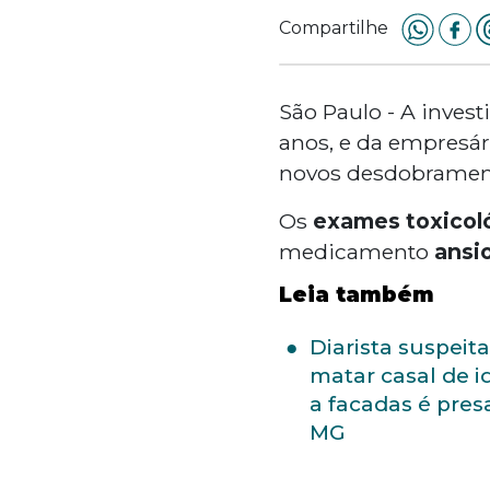
Compartilhe
São Paulo - A inves
anos, e da empresá
novos desdobramento
Os
exames toxicol
medicamento
ansio
Leia também
Diarista suspeit
matar casal de i
a facadas é pre
MG