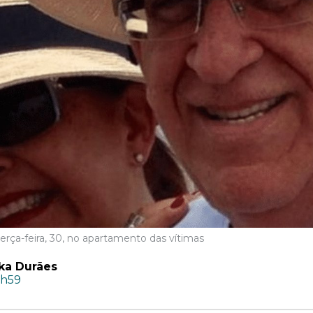
erça-feira, 30, no apartamento das vítimas
ka Durães
1h59