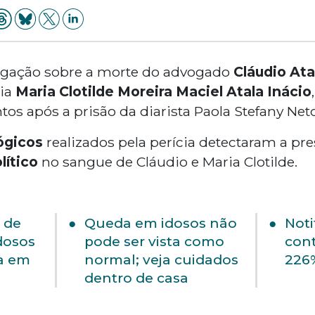
tigação sobre a morte do advogado
Cláudio Ata
ria
Maria Clotilde Moreira Maciel Atala Inácio
s após a prisão da diarista Paola Stefany Neto 
ógicos
realizados pela perícia detectaram a p
lítico
no sangue de Cláudio e Maria Clotilde.
a de
Queda em idosos não
Noti
dosos
pode ser vista como
cont
sa em
normal; veja cuidados
226
dentro de casa