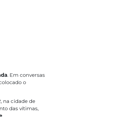
nda
. Em conversas
 colocado o
2, na cidade de
nto das vítimas,
e
.