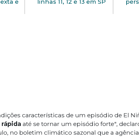
exta e
linhas 11, 12 e 13 em SP
pers
dições características de um episódio de El N
 rápida
até se tornar um episódio forte", declar
lo, no boletim climático sazonal que a agênci