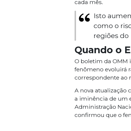
cada mês.
Isto aument
como o ris
regiões do
Quando o El
O boletim da OMM in
fenômeno evoluirá
correspondente ao n
A nova atualização
a iminência de um e
Administração Naci
confirmou que o f