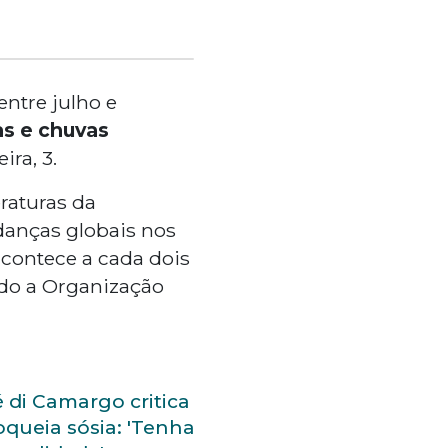
entre julho e
as e chuvas
ra, 3.
raturas da
udanças globais nos
acontece a cada dois
ndo a Organização
 di Camargo critica
oqueia sósia: 'Tenha