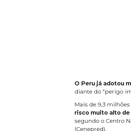
O Peru já adotou 
diante do “perigo i
Mais de 9,3 milhões
risco muito alto d
segundo o Centro Na
(Cenepred).