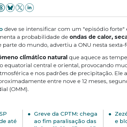
o
deve se intensificar com um "episódio forte" 
menta a probabilidade de
ondas de calor, sec
parte do mundo, advertiu a ONU nesta sexta-fei
ômeno climático natural
que aquece as tempe
co equatorial central e oriental, provocando m
tmosférica e nos padrões de precipitação. Ele 
 aproximadamente entre nove e 12 meses, segu
ial (OMM).
 SP
Greve da CPTM: chega
Zezé
de até
ao fim paralisação das
e bl