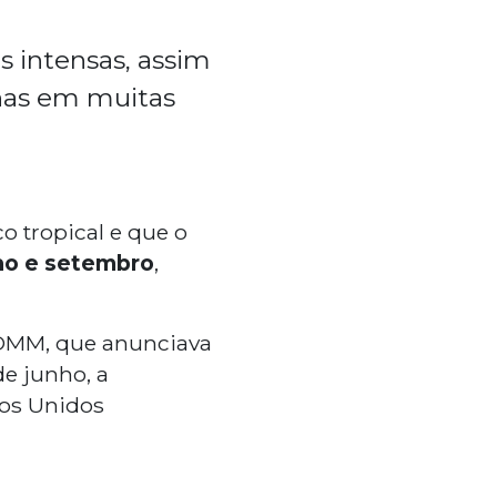
s intensas, assim
nhas em muitas
o tropical e que o
lho e setembro
,
 OMM, que anunciava
de junho, a
dos Unidos