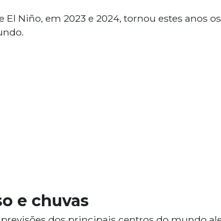
e El Niño, em 2023 e 2024, tornou estes anos o
undo.
so e chuvas
previsões dos principais centros do mundo a