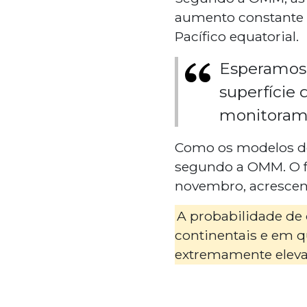
aumento constante e
Pacífico equatorial.
Esperamos 
superfície
monitorame
Como os modelos de 
segundo a OMM. O f
novembro, acrescent
A probabilidade de
continentais e em qu
extremamente elevad