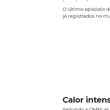
O último episódio d
já registrados no m
Calor inten
Segundo a OMM, as 