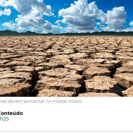
huvas devem aumentar no mundo inteiro
Conteúdo
1h25