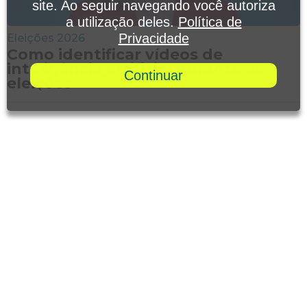
site. Ao seguir navegando você autoriza
a utilização deles.
Política de
Privacidade
Eleições 2026
Como identificar vídeos de
inteligência artificial durante as
Continuar
eleições