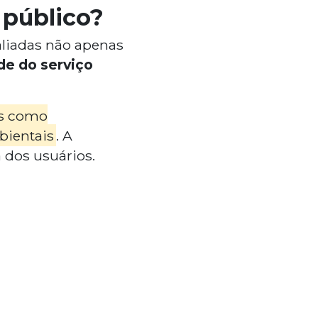
 público?
aliadas não apenas
de do serviço
es como
bientais
. A
 dos usuários.