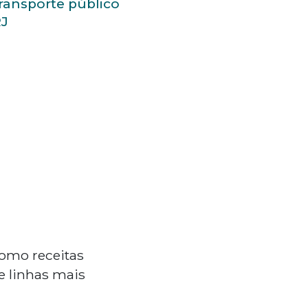
ransporte público
RJ
como receitas
e linhas mais