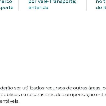
marco
por Vale-Transporte;
no t
sporte
entenda
do 
rão ser utilizados recursos de outras áreas, 
as públicas e mecanismos de compensação entr
entáveis.