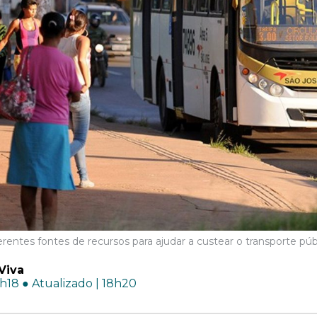
erentes fontes de recursos para ajudar a custear o transporte púb
Viva
8h18 ● Atualizado | 18h20