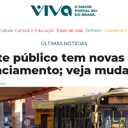
Viva Notícias
Cultura
Carreira e Educação
Estilo de vida
Dinheiro
Cidadania e 
ÚLTIMAS NOTÍCIAS
te público tem novas 
nciamento; veja mud
lia