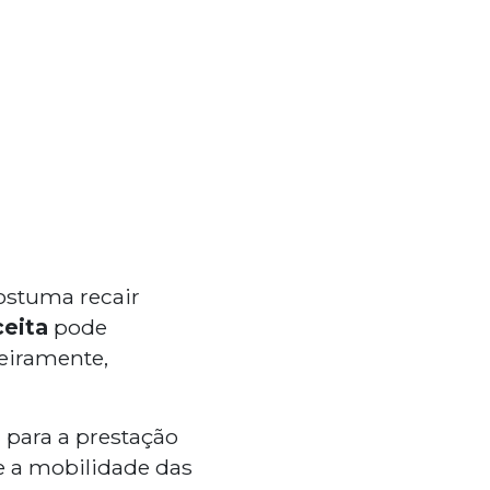
ostuma recair
ceita
pode
ceiramente,
s
para a prestação
 e a mobilidade das