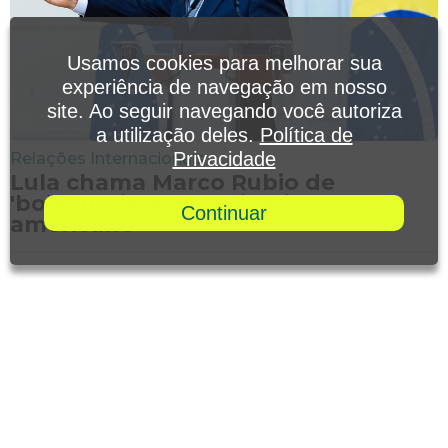
Usamos cookies para melhorar sua
experiência de navegação em nosso
site. Ao seguir navegando você autoriza
a utilização deles.
Política de
Privacidade
Relações Internacionais
Lula chama Marco Rubio de
'bolsonarista' e 'anti latino-
Continuar
americano'