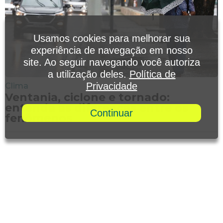
Usamos cookies para melhorar sua
experiência de navegação em nosso
site. Ao seguir navegando você autoriza
a utilização deles.
Política de
Privacidade
Clima
Ventania, ciclone e tornado:
entenda as diferenças entre os
Continuar
fenômenos