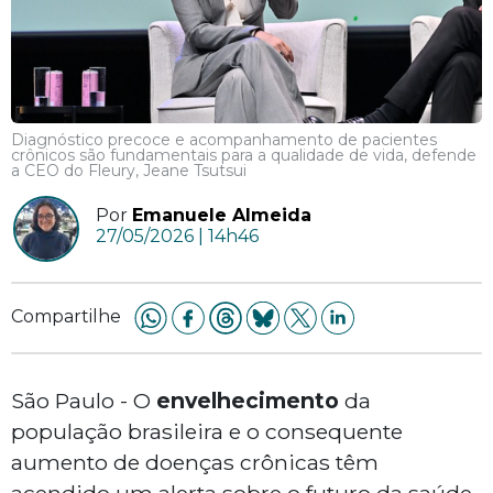
Diagnóstico precoce e acompanhamento de pacientes
crônicos são fundamentais para a qualidade de vida, defende
a CEO do Fleury, Jeane Tsutsui
Por
Emanuele Almeida
27/05/2026 | 14h46
Compartilhe
São Paulo - O
envelhecimento
da
população brasileira e o consequente
aumento de doenças crônicas têm