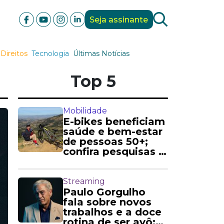
Seja assinante
Direitos
Tecnologia
Últimas Notícias
Top 5
Mobilidade
E-bikes beneficiam
saúde e bem-estar
de pessoas 50+;
confira pesquisas e
relatos
Streaming
Paulo Gorgulho
fala sobre novos
trabalhos e a doce
rotina de ser avô: