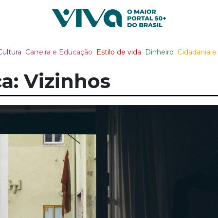
Viva Notícias
Cultura
Carreira e Educação
Estilo de vida
Dinheiro
Cidadania e 
a: Vizinhos