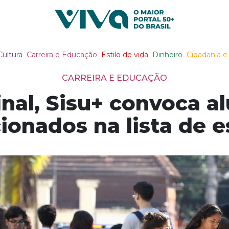
Viva Notícias
Cultura
Carreira e Educação
Estilo de vida
Dinheiro
Cidadania e 
CARREIRA E EDUCAÇÃO
inal, Sisu+ convoca a
ionados na lista de 