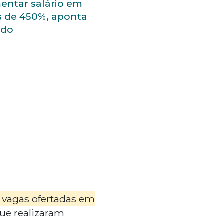
entar salário em
s de 450%, aponta
udo
 vagas ofertadas em
que realizaram