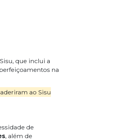
isu, que inclui a
 aperfeiçoamentos na
 aderiram ao Sisu
essidade de
es
, além de