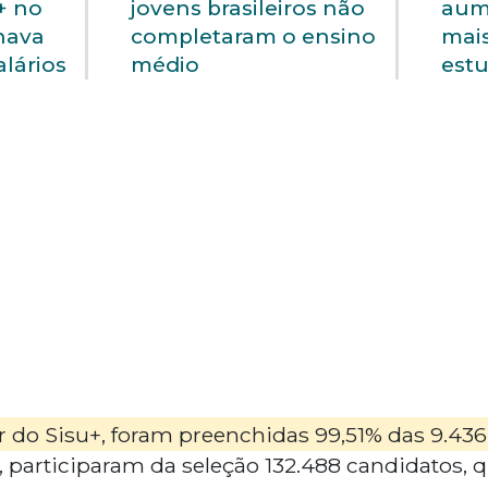
+ no
jovens brasileiros não
aum
hava
completaram o ensino
mai
lários
médio
est
 do Sisu+, foram preenchidas 99,51% das 9.436
 participaram da seleção 132.488 candidatos, 