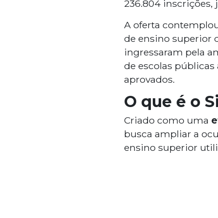
236.804 inscrições, 
A oferta contemplou
de ensino superior d
ingressaram pela am
de escolas públicas
aprovados.
O que é o S
Criado como uma
e
busca ampliar a ocu
ensino superior uti