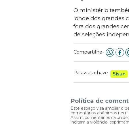
O ministério tamb
longe dos grandes c
fora dos grandes ce
de seleções indepen
Compartilhe
Palavras-chave
Sisu+
Política de coment
Este espaço visa ampliar o d
comentários anônimos nem que
Assim, comentários caluniosos
incitam a violência, exprim