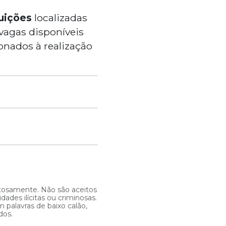
tuições
localizadas
vagas disponíveis
onados à realização
itosamente. Não são aceitos
ades ilícitas ou criminosas.
 palavras de baixo calão,
dos.