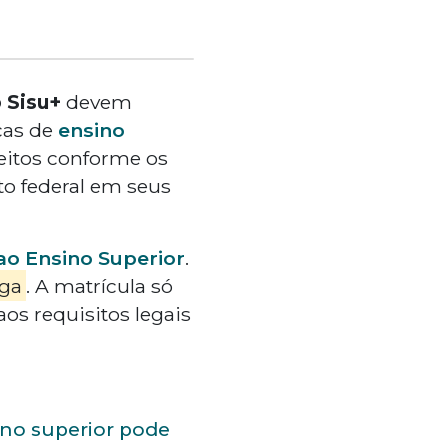
 Sisu+
devem
icas de
ensino
feitos conforme os
uto federal em seus
ao Ensino Superior
.
aga
. A matrícula só
os requisitos legais
no superior pode