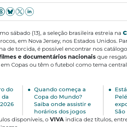
mo sábado (13), a seleção brasileira estreia na
C
rocos, em Nova Jersey, nos Estados Unidos. Par
a de torcida, é possível encontrar nos catálog
filmes e documentários nacionais
que resgat
 em Copas ou têm o futebol como tema central
tro do
Quando começa a
Está
a da
Copa do Mundo?
Pel
 2026
Saiba onde assistir e
exp
horários dos jogos
São
ulos disponíveis, o
VIVA
indica dez títulos, ent