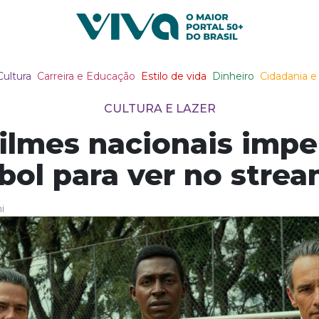
Viva Notícias
Cultura
Carreira e Educação
Estilo de vida
Dinheiro
Cidadania e 
CULTURA E LAZER
ilmes nacionais impe
bol para ver no stre
i