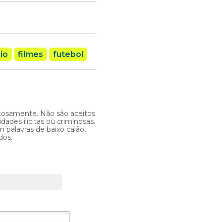
io
filmes
futebol
itosamente. Não são aceitos
ades ilícitas ou criminosas.
 palavras de baixo calão,
dos.