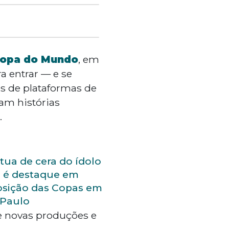
opa do Mundo
, em
a entrar — e se
os de plataformas de
am histórias
.
tua de cera do ídolo
é é destaque em
osição das Copas em
 Paulo
re novas produções e