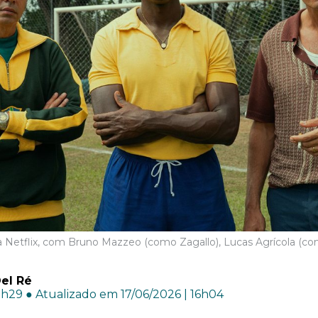
, da Netflix, com Bruno Mazzeo (como Zagallo), Lucas Agrícola (c
el Ré
8h29 ● Atualizado em 17/06/2026 | 16h04