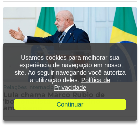
Usamos cookies para melhorar sua
experiência de navegação em nosso
site. Ao seguir navegando você autoriza
a utilização deles.
Política de
Privacidade
Relações Internacionais
Lula chama Marco Rubio de
'bolsonarista' e 'anti latino-
Continuar
americano'