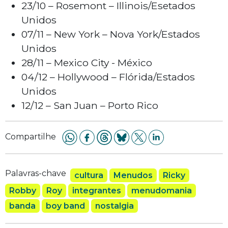
23/10 – Rosemont – Illinois/Esetados
Unidos
07/11 – New York – Nova York/Estados
Unidos
28/11 – Mexico City - México
04/12 – Hollywood – Flórida/Estados
Unidos
12/12 – San Juan – Porto Rico
Compartilhe
Palavras-chave
cultura
Menudos
Ricky
Robby
Roy
integrantes
menudomania
banda
boy band
nostalgia