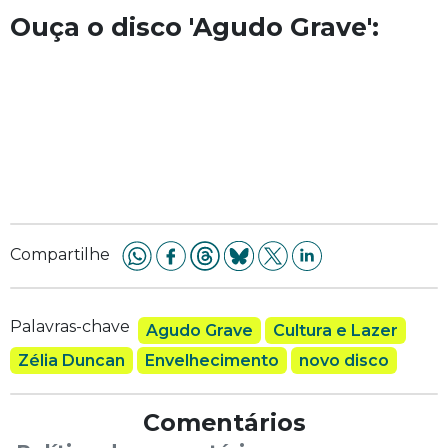
Ouça o disco 'Agudo Grave':
Compartilhe
Palavras-chave
Agudo Grave
Cultura e Lazer
Zélia Duncan
Envelhecimento
novo disco
Comentários