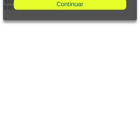
'bolsonarista' e 'anti latino-
Continuar
americano'