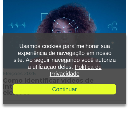
Usamos cookies para melhorar sua
experiência de navegação em nosso
site. Ao seguir navegando você autoriza
a utilização deles.
Política de
Privacidade
Eleições 2026
Como identificar vídeos de
inteligência artificial durante as
Continuar
eleições