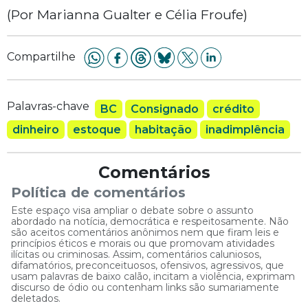
(Por Marianna Gualter e Célia Froufe)
Compartilhe
Palavras-chave
BC
Consignado
crédito
dinheiro
estoque
habitação
inadimplência
Comentários
Política de comentários
Este espaço visa ampliar o debate sobre o assunto
abordado na notícia, democrática e respeitosamente. Não
são aceitos comentários anônimos nem que firam leis e
princípios éticos e morais ou que promovam atividades
ilícitas ou criminosas. Assim, comentários caluniosos,
difamatórios, preconceituosos, ofensivos, agressivos, que
usam palavras de baixo calão, incitam a violência, exprimam
discurso de ódio ou contenham links são sumariamente
deletados.