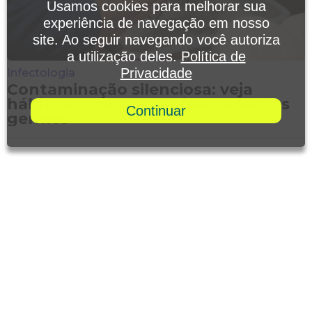
Usamos cookies para melhorar sua
experiência de navegação em nosso
site. Ao seguir navegando você autoriza
a utilização deles.
Política de
Privacidade
Infectologia
Contaminação silenciosa: veja
hábitos comuns que favorecem os
Continuar
germes