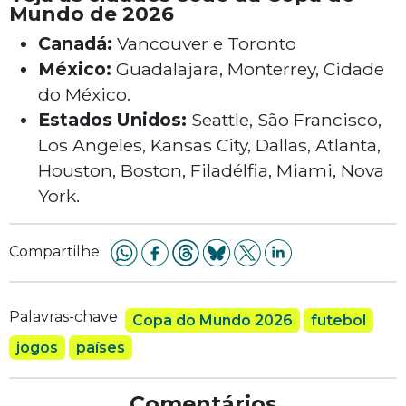
Mundo de 2026
Canadá:
Vancouver e Toronto
México:
Guadalajara, Monterrey, Cidade
do México.
Estados Unidos:
Seattle, São Francisco,
Los Angeles, Kansas City, Dallas, Atlanta,
Houston, Boston, Filadélfia, Miami, Nova
York.
Compartilhe
Palavras-chave
Copa do Mundo 2026
futebol
jogos
países
Comentários