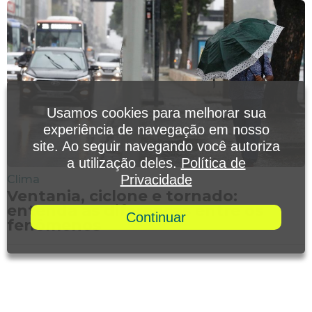
Usamos cookies para melhorar sua
experiência de navegação em nosso
site. Ao seguir navegando você autoriza
a utilização deles.
Política de
Privacidade
Clima
Ventania, ciclone e tornado:
entenda as diferenças entre os
Continuar
fenômenos