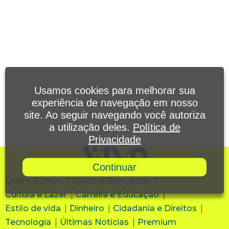
Usamos cookies para melhorar sua
experiência de navegação em nosso
site. Ao seguir navegando você autoriza
a utilização deles.
Política de
Privacidade
Continuar
Quem Somos
Saúde e Bem-estar
Cultura e Lazer
Carreira e Educação
Estilo de vida
Dinheiro
Cidadania e Direitos
Tecnologia
Últimas Notícias
Premium