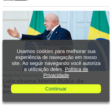
Usamos cookies para melhorar sua
experiência de navegação em nosso
site. Ao seguir navegando você autoriza
a utilização deles.
Política de
Privacidade
Relações Internacionais
Lula chama Marco Rubio de
'bolsonarista' e 'anti latino-
Continuar
americano'