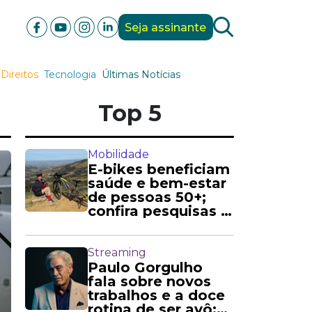
Seja assinante
Direitos
Tecnologia
Últimas Notícias
Top 5
Mobilidade
E-bikes beneficiam
saúde e bem-estar
de pessoas 50+;
confira pesquisas e
relatos
Streaming
Paulo Gorgulho
fala sobre novos
trabalhos e a doce
rotina de ser avô: