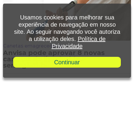
Usamos cookies para melhorar sua
experiência de navegação em nosso
site. Ao seguir navegando você autoriza
a utilização deles.
Política de
Privacidade
Canetas emagrecedoras
Anvisa pode aprovar 8 novas
canetas de liraglutida e
Continuar
semaglutida