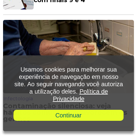
Usamos cookies para melhorar sua
experiência de navegação em nosso
site. Ao seguir navegando você autoriza
a utilização deles.
Política de
Privacidade
Infectologia
Contaminação silenciosa: veja
hábitos comuns que favorecem os
Continuar
germes