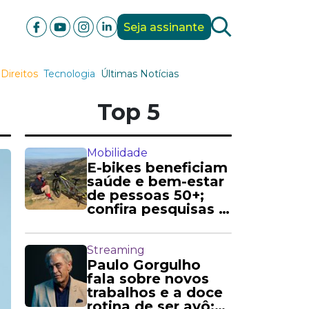
Seja assinante
Direitos
Tecnologia
Últimas Notícias
Top 5
Mobilidade
E-bikes beneficiam
saúde e bem-estar
de pessoas 50+;
confira pesquisas e
relatos
Streaming
Paulo Gorgulho
fala sobre novos
trabalhos e a doce
rotina de ser avô: