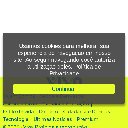
Usamos cookies para melhorar sua
experiência de navegação em nosso
site. Ao seguir navegando você autoriza
a utilização deles.
Política de
Privacidade
Continuar
Quem Somos
Saúde e Bem-estar
Cultura e Lazer
Carreira e Educação
Estilo de vida
Dinheiro
Cidadania e Direitos
Tecnologia
Últimas Notícias
Premium
© 2025 - Viva. Proibida a reprodução