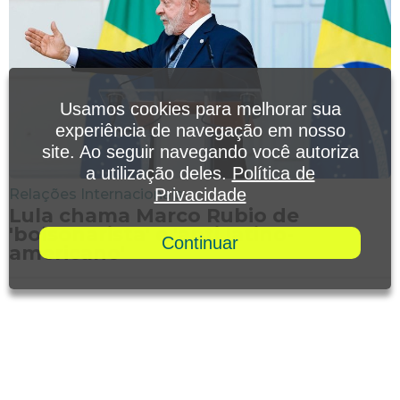
Usamos cookies para melhorar sua
experiência de navegação em nosso
site. Ao seguir navegando você autoriza
a utilização deles.
Política de
Privacidade
Relações Internacionais
Lula chama Marco Rubio de
'bolsonarista' e 'anti latino-
Continuar
americano'