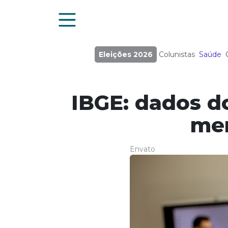
Eleições 2026
Colunistas
Saúde
IBGE: dados d
men
Envato