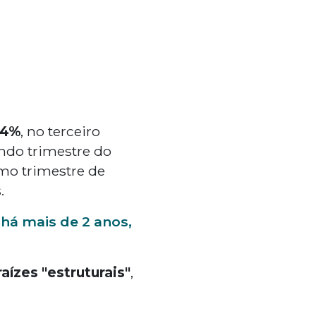
84%
, no terceiro
do trimestre do
mo trimestre de
.
há mais de 2 anos,
raízes "estruturais"
,