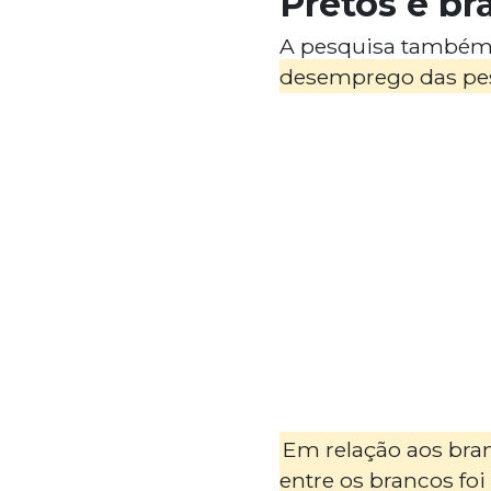
Pretos e br
A pesquisa também 
desemprego das pess
Em relação aos bran
entre os brancos foi