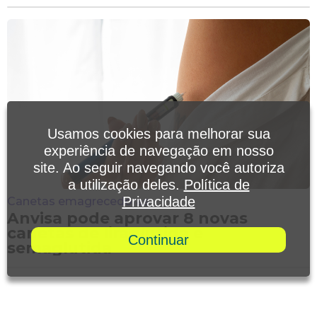
Usamos cookies para melhorar sua
experiência de navegação em nosso
site. Ao seguir navegando você autoriza
a utilização deles.
Política de
Privacidade
Canetas emagrecedoras
Anvisa pode aprovar 8 novas
canetas de liraglutida e
Continuar
semaglutida