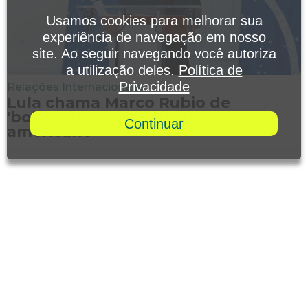
Usamos cookies para melhorar sua
experiência de navegação em nosso
site. Ao seguir navegando você autoriza
a utilização deles.
Política de
Privacidade
Relações Internacionais
Lula chama Marco Rubio de
'bolsonarista' e 'anti latino-
Continuar
americano'